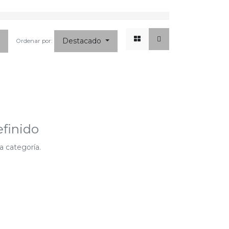
x
☰
Destacado
Ordenar por:
finido
a categoría.