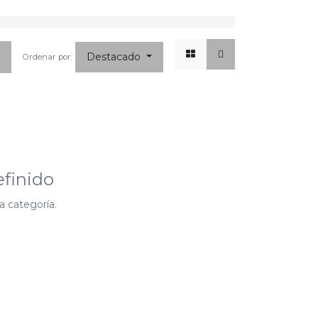
x
☰
Destacado
Ordenar por:
finido
a categoría.