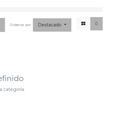
x
☰
Destacado
Ordenar por:
finido
a categoría.